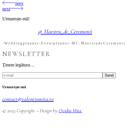
prev
next
Urmarește-mă!
@ Maestru_de_Ceremonii
-
W
e
d
d
i
n
g
p
l
a
n
n
e
r
-
E
v
e
n
t
p
l
a
n
n
e
r
-
M
C
-
M
a
e
s
t
r
u
d
e
C
e
r
e
m
o
n
i
i
NEWSLETTER
Ţinem legătura…
Send
Urmarește-mă
contact@valentinmita.ro
© 2023 Copyright – Design by
Ovidiu Mita