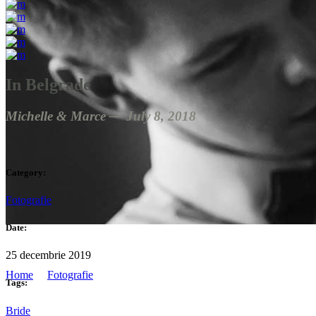
In Belgrade
Michelle & Marce ― July 8, 2018
Category:
Fotografie
Date:
Blushing Bride
25 decembrie 2019
Home
/
Fotografie
/
Blushing Bride
Tags:
Bride