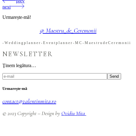
prev
next
Urmarește-mă!
@ Maestru_de_Ceremonii
-
W
e
d
d
i
n
g
p
l
a
n
n
e
r
-
E
v
e
n
t
p
l
a
n
n
e
r
-
M
C
-
M
a
e
s
t
r
u
d
e
C
e
r
e
m
o
n
i
i
NEWSLETTER
Ţinem legătura…
Send
Urmarește-mă
contact@valentinmita.ro
© 2023 Copyright – Design by
Ovidiu Mita