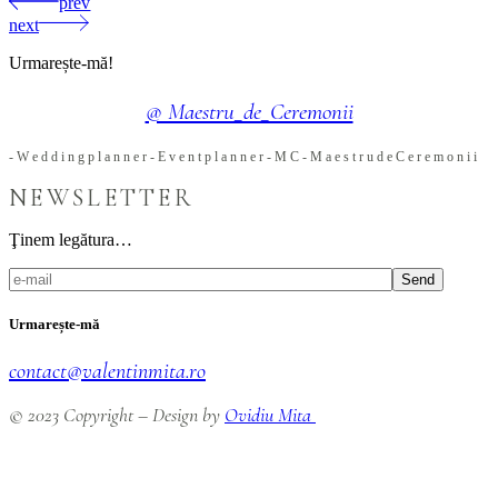
prev
next
Urmarește-mă!
@ Maestru_de_Ceremonii
-
W
e
d
d
i
n
g
p
l
a
n
n
e
r
-
E
v
e
n
t
p
l
a
n
n
e
r
-
M
C
-
M
a
e
s
t
r
u
d
e
C
e
r
e
m
o
n
i
i
NEWSLETTER
Ţinem legătura…
Send
Urmarește-mă
contact@valentinmita.ro
© 2023 Copyright – Design by
Ovidiu Mita