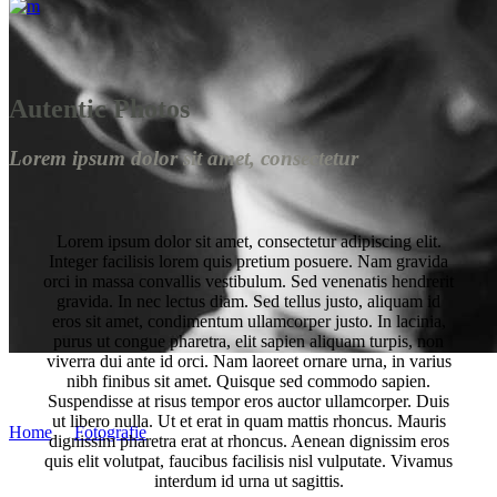
Autentic Photos
Lorem ipsum dolor sit amet, consectetur
Lorem ipsum dolor sit amet, consectetur adipiscing elit.
Integer facilisis lorem quis pretium posuere. Nam gravida
orci in massa convallis vestibulum. Sed venenatis hendrerit
gravida. In nec lectus diam. Sed tellus justo, aliquam id
eros sit amet, condimentum ullamcorper justo. In lacinia,
purus ut congue pharetra, elit sapien aliquam turpis, non
viverra dui ante id orci. Nam laoreet ornare urna, in varius
nibh finibus sit amet. Quisque sed commodo sapien.
The Happiest Day
Suspendisse at risus tempor eros auctor ullamcorper. Duis
ut libero nulla. Ut et erat in quam mattis rhoncus. Mauris
Home
/
Fotografie
/
The Happiest Day
dignissim pharetra erat at rhoncus. Aenean dignissim eros
quis elit volutpat, faucibus facilisis nisl vulputate. Vivamus
interdum id urna ut sagittis.