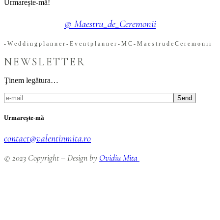
Urmarește-mă!
@ Maestru_de_Ceremonii
-
W
e
d
d
i
n
g
p
l
a
n
n
e
r
-
E
v
e
n
t
p
l
a
n
n
e
r
-
M
C
-
M
a
e
s
t
r
u
d
e
C
e
r
e
m
o
n
i
i
NEWSLETTER
Ţinem legătura…
Send
Urmarește-mă
contact@valentinmita.ro
© 2023 Copyright – Design by
Ovidiu Mita