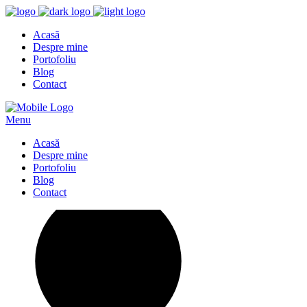
Acasă
Despre mine
Portofoliu
Blog
Contact
Menu
Acasă
Despre mine
Portofoliu
Blog
Contact