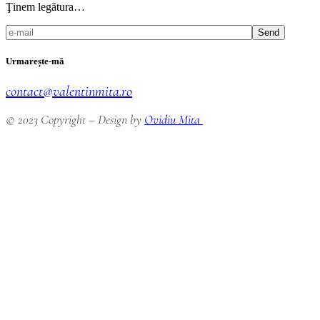
Ţinem legătura…
Send
Urmarește-mă
contact@valentinmita.ro
© 2023 Copyright – Design by
Ovidiu Mita